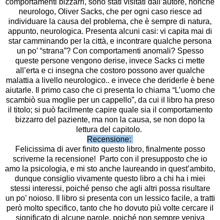
comportamenti bizzarri, sono stati visitati dall’autore, nonché
neurologo, Oliver Sacks, che per ogni caso riesce ad
individuare la causa del problema, che è sempre di natura,
appunto, neurologica. Presenta alcuni casi: vi capita mai di
star camminando per la città, e incontrare qualche persona
un po’ “strana”? Con comportamenti anomali? Spesso
queste persone vengono derise, invece Sacks ci mette
all’erta e ci insegna che costoro possono aver qualche
malattia a livello neurologico.. e invece che deriderle è bene
aiutarle. Il primo caso che ci presenta lo chiama “L’uomo che
scambiò sua moglie per un cappello”, da cui il libro ha preso
il titolo; si può facilmente capire quale sia il comportamento
bizzarro del paziente, ma non la causa, se non dopo la
lettura del capitolo.
Recensione:
Felicissima di aver finito questo libro, finalmente posso
scriverne la recensione! Parto con il presupposto che io
amo la psicologia, e mi sto anche laureando in quest’ambito,
dunque consiglio vivamente questo libro a chi ha i miei
stessi interessi, poiché penso che agli altri possa risultare
un po’ noioso. Il libro si presenta con un lessico facile, a tratti
però molto specifico, tanto che ho dovuto più volte cercare il
significato di alcune parole, poiché non sempre veniva