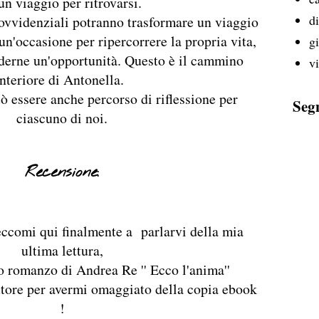
un viaggio per ritrovarsi.
d
rovvidenziali potranno trasformare un viaggio
 un'occasione per ripercorrere la propria vita,
g
ederne un'opportunità. Questo è il cammino
v
interiore di Antonella.
essere anche percorso di riflessione per
Seg
ciascuno di noi.
Recensione:
eccomi qui finalmente a parlarvi della mia
ultima lettura,
mo romanzo di Andrea Re '' Ecco l'anima''
autore per avermi omaggiato della copia ebook
!