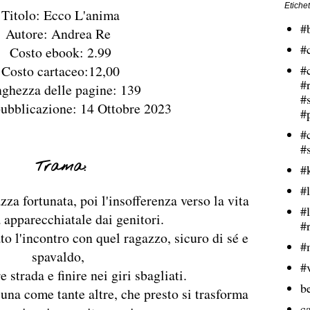
Etichet
Titolo: Ecco L'anima
#
Autore: Andrea Re
#
Costo ebook: 2.99
Costo cartaceo:12,00
#
#
ghezza delle pagine: 139
#
pubblicazione: 14 Ottobre 2023
#
#
#
Trama:
#
#l
za fortunata, poi l'insofferenza verso la vita
#
apparecchiatale dai genitori.
#
o l'incontro con quel ragazzo, sicuro di sé e
#
spavaldo,
#
 strada e finire nei giri sbagliati.
b
una come tante altre, che presto si trasforma
ca