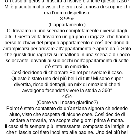
Un caso di gelosia, riuscirà a risolvere anche questo caso?
Mi è piaciuto molto visto che ero così curiosa di scoprire chi
era l'uomo dispettoso.
3.5/5⭐️
(L'appartamento )
Ci troviamo in uno scenario completamente diverso dagli
altri. Questa volta troviamo un gruppo di ragazzi che hanno
perso le chiavi del proprio appartamento e così decidono di
arrampicarsi per arrivare all'appartamento e aprire da lì. Solo
che questi due ragazzi si imbattono in una scena a dir poco
scioccante, davanti ai suo occhi nell'appartamento di sotto
c'è stato un omicidio.
Così decidono di chiamare Poirot per svelare il caso.
Questo è stato uno dei più belli di tutti! Mi sono super
divertita, ricco di dettagli, un mix di emozioni che ti
avvolgono facendoti vivere la storia a 360°
4/5⭐️
(Come va il nostro giardino?)
Poirot è stato contattato da un'anziana signora chiedendo
aiuto, visto che sospetta di alcune cose. Così decide di
andare a trovarla, ma scopre che giorni prima è morta.
Il caso si fa sempre più interessante, composto da intrighi e
che ti lascia col fiato incollato alle pagine. Uno dei più bei