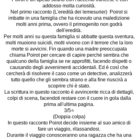
addosso molta curiosità.
Nel primo racconto (L'eredità dei lemesurier) Poirot si
imbatte in una famiglia che ha ricevuto una maledizione
molti anni prima, ovvero il primogenito non godrà
dell'eredità.
Per molti anni su questa famiglia si abbatte questa sventura,
molti muoiono suicidi, molti vivono con il terrore che la loro
morte si avvicini. Fin quando una madre preoccupata
chiama Poirot per cercare di capire perché sembra che
qualcuno della famiglia se ne approfitti, facendo dispetti o
causando degli avvenimenti accidentali. Ed è così che
cercherà di risolvere il caso come un detective, analizzerà
tutto quello che gli sembra strano e alla fine riuscirà a
scoprire chi è stato.
La scrittura in questo racconto è avvincente ricca di dettagli,
colpi di scena, facendoti restare con il cuore in gola dalla
prima all'ultima pagina.
3/5⭐️
(Doppia colpa)
In questo racconto Poirot decide insieme al suo amico di
fare un viaggio, rilassandosi.
Durante il viaggio conosceranno una ragazza che ha una