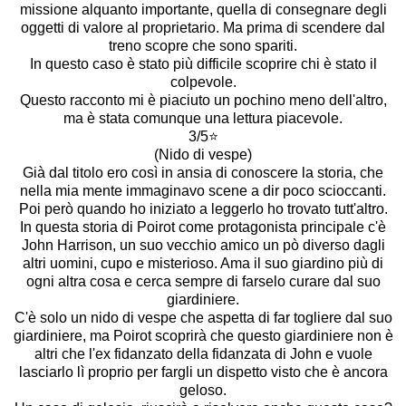
missione alquanto importante, quella di consegnare degli
oggetti di valore al proprietario. Ma prima di scendere dal
treno scopre che sono spariti.
In questo caso è stato più difficile scoprire chi è stato il
colpevole.
Questo racconto mi è piaciuto un pochino meno dell'altro,
ma è stata comunque una lettura piacevole.
3/5⭐️
(Nido di vespe)
Già dal titolo ero così in ansia di conoscere la storia, che
nella mia mente immaginavo scene a dir poco scioccanti.
Poi però quando ho iniziato a leggerlo ho trovato tutt'altro.
In questa storia di Poirot come protagonista principale c'è
John Harrison, un suo vecchio amico un pò diverso dagli
altri uomini, cupo e misterioso. Ama il suo giardino più di
ogni altra cosa e cerca sempre di farselo curare dal suo
giardiniere.
C'è solo un nido di vespe che aspetta di far togliere dal suo
giardiniere, ma Poirot scoprirà che questo giardiniere non è
altri che l'ex fidanzato della fidanzata di John e vuole
lasciarlo lì proprio per fargli un dispetto visto che è ancora
geloso.