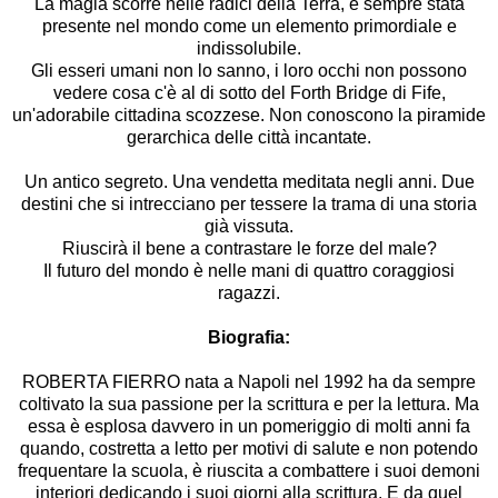
La magia scorre nelle radici della Terra, è sempre stata
presente nel mondo come un elemento primordiale e
indissolubile.
Gli esseri umani non lo sanno, i loro occhi non possono
vedere cosa c'è al di sotto del Forth Bridge di Fife,
un'adorabile cittadina scozzese. Non conoscono la piramide
gerarchica delle città incantate.
Un antico segreto. Una vendetta meditata negli anni. Due
destini che si intrecciano per tessere la trama di una storia
già vissuta.
Riuscirà il bene a contrastare le forze del male?
Il futuro del mondo è nelle mani di quattro coraggiosi
ragazzi.
Biografia:
ROBERTA FIERRO nata a Napoli nel 1992 ha da sempre
coltivato la sua passione per la scrittura e per la lettura. Ma
essa è esplosa davvero in un pomeriggio di molti anni fa
quando, costretta a letto per motivi di salute e non potendo
frequentare la scuola, è riuscita a combattere i suoi demoni
interiori dedicando i suoi giorni alla scrittura. E da quel