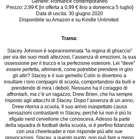
Genere: Romance contemporaneo
Prezzo: 2,99 € [in offerta a 0,99 € fino a domenica 5 luglio]
Data di uscita: 30 giugno 2020
Disponibile su Amazon e su Kindle Unlimited
Trama:
Stacey Johnson è soprannominata “la regina di ghiaccio”
per via dei suoi modi altezzosi, l’assenza di emozioni, la sua
ossessione per il trucco e la perfezione esteriore. Lei “deve”
essere perfetta, altrimenti, come potrebbe prendere in giro
gli altri? Stacey e il suo gemello Colin si divertono a
insultare i loro compagni di scuola, comportandosi da bulli e
prendendo di mira i deboli. Nessuno ha il coraggio di
affrontarli, ma c’è un ragazzo, Drew Brien, che ha sempre
risposto agli attacchi di Stacey. Dopo l’assenza di un anno,
Drew ritorna a scuola. Il suo arrivo inaspettato causa
sensazioni contrastanti in Stacey, perché lui non è più lo
sfigato nerd cervellone che conosceva. Adesso fa parte
della squadra di football della scuola, si è perfino fidanzato
con una cheerleader e non risponde più alle sue
provocazioni. Stacey, a questo punto, non può fare a meno