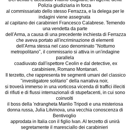
Polizia giudiziaria in forza
al commissariato dello stesso Ferrazza, e la delega per le
indagini viene assegnata
al capitano dei carabinieri Francesco Calabrese. Temendo
una vendetta da parte
dell'Arma, a causa di una precedente inchiesta di Ferrazza
che aveva portato all'incriminazione di elementi
dell'Arma stessa nel caso denominato "Notturno
metropolitano", il commissario si attiva in un'indagine
parallela
coadiuvato dall'ispettore Ceolin e dal detective, ex
carabiniere, Romano Montanari.
Il terzetto, che rappresenta tre segmenti umani del classico
"investigatore solitario" della narrativa noir,
si troverà immerso in una vorticosa vicenda di traffici illeciti
di rifiuti e di flussi internazionali di stupefacenti, in cui sono
coinvolti
il boss della 'ndrangheta Manlio Tripodi e una misteriosa
donna russa, Julia Litvinova, una vecchia conoscenza di
Bentivoglio
approdata in Italia con il figlio Ivan. Al terzetto di unirà
segretamente il maresciallo dei carabinieri