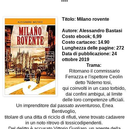
****
Titolo: Milano rovente
Autore: Alessandro Bastasi
Costo ebook; 6,99
Costo cartaceo: 14.90
Lunghezza delle pagine: 272
Data di pubblicazione: 24
ottobre 2019
Trama:
Ritornano il commissario
Ferrazza e l'ispettore Ceolin
detto 'Ndemo tosi,
qui coinvolti in un caso torbido,
dai confini ambigui, al limite
delle loro competenze ufficiali.
Un imprenditore dal passato avventuroso, Enea
Bentivoglio,
titolare di una ditta di riciclo di rifiuti, viene trovato cadavere
in un noto ritrovo di tossicodipendenti.
Del delitto è accusato Vittorio Gugliaro, un agente della