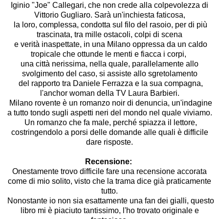
Iginio "Joe" Callegari, che non crede alla colpevolezza di
Vittorio Gugliaro. Sarà un'inchiesta faticosa,
la loro, complessa, condotta sul filo del rasoio, per di più
trascinata, tra mille ostacoli, colpi di scena
e verità inaspettate, in una Milano oppressa da un caldo
tropicale che ottunde le menti e fiacca i corpi,
una città nerissima, nella quale, parallelamente allo
svolgimento del caso, si assiste allo sgretolamento
del rapporto tra Daniele Ferrazza e la sua compagna,
l'anchor woman della TV Laura Barbieri.
Milano rovente è un romanzo noir di denuncia, un'indagine
a tutto tondo sugli aspetti neri del mondo nel quale viviamo.
Un romanzo che fa male, perché spiazza il lettore,
costringendolo a porsi delle domande alle quali è difficile
dare risposte.
Recensione:
Onestamente trovo difficile fare una recensione accorata
come di mio solito, visto che la trama dice già praticamente
tutto.
Nonostante io non sia esattamente una fan dei gialli, questo
libro mi è piaciuto tantissimo, l'ho trovato originale e