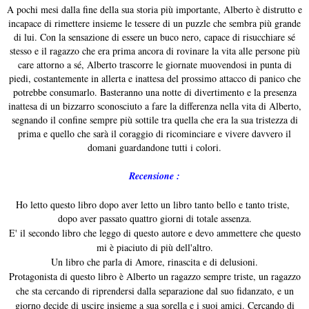
A pochi mesi dalla fine della sua storia più importante, Alberto è distrutto e
incapace di rimettere insieme le tessere di un puzzle che sembra più grande
di lui. Con la sensazione di essere un buco nero, capace di risucchiare sé
stesso e il ragazzo che era prima ancora di rovinare la vita alle persone più
care attorno a sé, Alberto trascorre le giornate muovendosi in punta di
piedi, costantemente in allerta e inattesa del prossimo attacco di panico che
potrebbe consumarlo. Basteranno una notte di divertimento e la presenza
inattesa di un bizzarro sconosciuto a fare la differenza nella vita di Alberto,
segnando il confine sempre più sottile tra quella che era la sua tristezza di
prima e quello che sarà il coraggio di ricominciare e vivere davvero il
domani guardandone tutti i colori.
Recensione :
Ho letto questo libro dopo aver letto un libro tanto bello e tanto triste,
dopo aver passato quattro giorni di totale assenza.
E' il secondo libro che leggo di questo autore e devo ammettere che questo
mi è piaciuto di più dell'altro.
Un libro che parla di Amore, rinascita e di delusioni.
Protagonista di questo libro è Alberto un ragazzo sempre triste, un ragazzo
che sta cercando di riprendersi dalla separazione dal suo fidanzato, e un
giorno decide di uscire insieme a sua sorella e i suoi amici. Cercando di