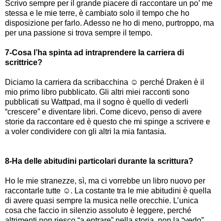
Scrivo sempre per il grande piacere di raccontare un po’ me
stessa e le mie terre, è cambiato solo il tempo che ho
disposizione per farlo. Adesso ne ho di meno, purtroppo, ma
per una passione si trova sempre il tempo.
7-Cosa l’ha spinta ad intraprendere la carriera di
scrittrice?
Diciamo la carriera da scribacchina ☺ perché Draken è il
mio primo libro pubblicato. Gli altri miei racconti sono
pubblicati su Wattpad, ma il sogno è quello di vederli
“crescere” e diventare libri. Come dicevo, penso di avere
storie da raccontare ed è questo che mi spinge a scrivere e
a voler condividere con gli altri la mia fantasia.
8-Ha delle abitudini particolari durante la scrittura?
Ho le mie stranezze, sì, ma ci vorrebbe un libro nuovo per
raccontarle tutte ☺. La costante tra le mie abitudini è quella
di avere quasi sempre la musica nelle orecchie. L’unica
cosa che faccio in silenzio assoluto è leggere, perché
altrimenti non riesco “a entrare” nella storia, non la “vedo”,