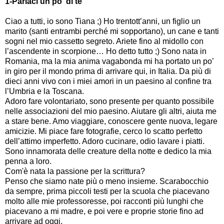
1-Parlaci un po' di te
Ciao a tutti, io sono Tiana ;) Ho trentott’anni, un figlio un
marito (santi entrambi perché mi sopportano), un cane e tanti
sogni nel mio cassetto segreto. Ariete fino al midollo con
l’ascendente in scorpione… Ho detto tutto ;) Sono nata in
Romania, ma la mia anima vagabonda mi ha portato un po’
in giro per il mondo prima di arrivare qui, in Italia. Da più di
dieci anni vivo con i miei amori in un paesino al confine tra
l’Umbria e la Toscana.
Adoro fare volontariato, sono presente per quanto possibile
nelle associazioni del mio paesino. Aiutare gli altri, aiuta me
a stare bene. Amo viaggiare, conoscere gente nuova, legare
amicizie. Mi piace fare fotografie, cerco lo scatto perfetto
dell’attimo imperfetto. Adoro cucinare, odio lavare i piatti.
Sono innamorata delle creature della notte e dedico la mia
penna a loro.
Com'è nata la passione per la scrittura?
Penso che siamo nate più o meno insieme. Scarabocchio
da sempre, prima piccoli testi per la scuola che piacevano
molto alle mie professoresse, poi racconti più lunghi che
piacevano a mi madre, e poi vere e proprie storie fino ad
arrivare ad oggi.