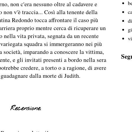
b
erno, non c'era nessuno oltre al cadavere e
o non v'è traccia... Così alla tenente della
ca
tina Redondo tocca affrontare il caso più
d
arriera proprio mentre cerca di ricuperare un
g
o nella vita privata, segnata da un recente
v
 variegata squadra si immergeranno nei più
lta società, imparando a conoscere la vittima,
Seg
nte, e gli invitati presenti a bordo nella sera
potrebbe credere, a torto o a ragione, di avere
 guadagnare dalla morte di Judith.
Recensione: