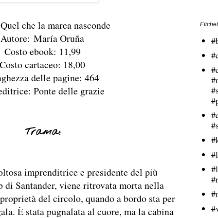
: Quel che la marea nasconde
Etichet
Autore: María Oruña
#
Costo ebook: 11,99
#
Costo cartaceo: 18,00
#
ghezza delle pagine: 464
#
editrice: Ponte delle grazie
#
#
#
#
Trama:
#
#l
#
ltosa imprenditrice e presidente del più
#
b di Santander, viene ritrovata morta nella
#
 proprietà del circolo, quando a bordo sta per
#
ala. È stata pugnalata al cuore, ma la cabina