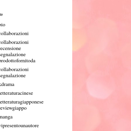
te
bio
collaborazioni
collaborazioni
recensione
segnalazione
prodottofornitoda
collaborazioni
segnalazione
kdrama
etteraturacinese
letteraturagiapponese
reviewgiappo
manga
vipresentounautore