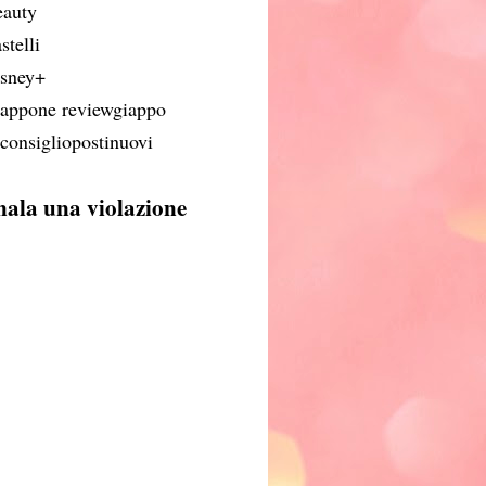
eauty
stelli
isney+
iappone reviewgiappo
iconsigliopostinuovi
nala una violazione