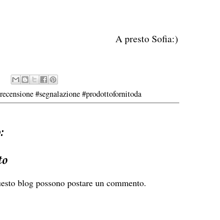
A presto Sofia:)
#recensione #segnalazione #prodottofornitoda
:
to
uesto blog possono postare un commento.