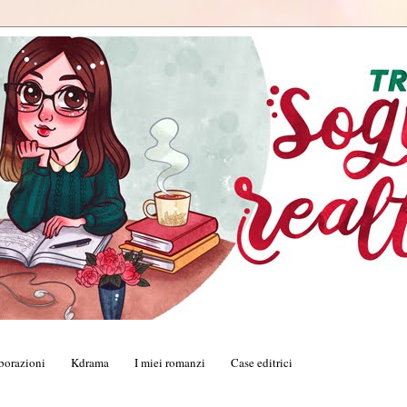
borazioni
Kdrama
I miei romanzi
Case editrici