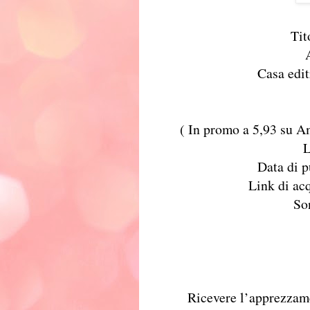
Tit
Casa edi
( In promo a 5,93 su A
L
Data di 
Link di ac
So
Ricevere l’apprezzam