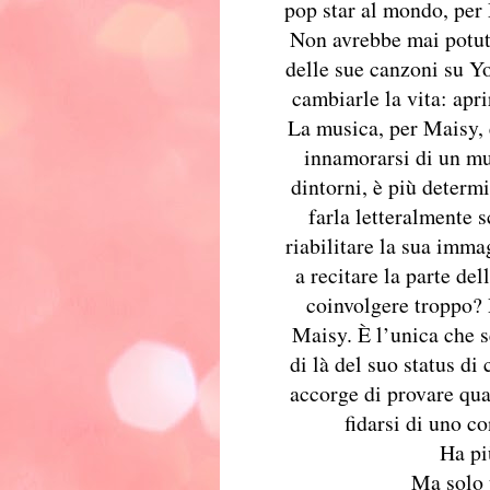
pop star al mondo, per
Non avrebbe mai potut
delle sue canzoni su Yo
cambiarle la vita: apr
La musica, per Maisy, è
innamorarsi di un mu
dintorni, è più determi
farla letteralmente s
riabilitare la sua imm
a recitare la parte del
coinvolgere troppo?
Maisy. È l’unica che 
di là del suo status di
accorge di provare qua
fidarsi di uno 
Ha pi
Ma solo 