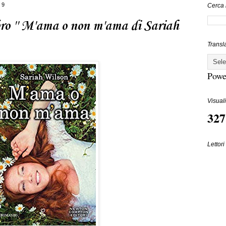
19
Cerca 
bro '' M'ama o non m'ama di Sariah
Transl
Powe
Visuali
327
Lettori 