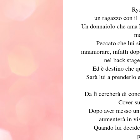
Rya
un ragazzo con il 
Un donnaiolo che ama le
ma
Peccato che lui si
innamorare, infatti dop
nel back stage
Ed è destino che qu
Sarà lui a prenderlo 
Da lì cercherà di cono
Cover s
Dopo aver messo un 
aumenterà in vis
Quando lui decider
p