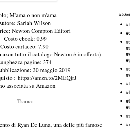
olo; M'ama o non m'ama
Etichet
Autore: Sariah Wilson
#
trice: Newton Compton Editori
#
Costo ebook: 0,99
#
Costo cartaceo: 7,90
#
mazon tutto il catalogo Newton è in offerta)
#
#
unghezza pagine: 374
#
pubblicazione: 30 maggio 2019
#
quisto :
https://amzn.to/2MEQjrJ
#
no associata su Amazon
#l
Trama:
#
#
#
ento di Ryan De Luna, una delle più famose
#