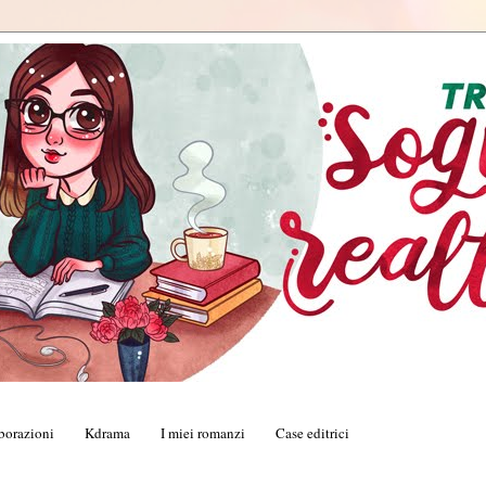
borazioni
Kdrama
I miei romanzi
Case editrici