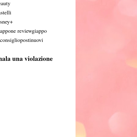
eauty
stelli
isney+
iappone reviewgiappo
iconsigliopostinuovi
nala una violazione