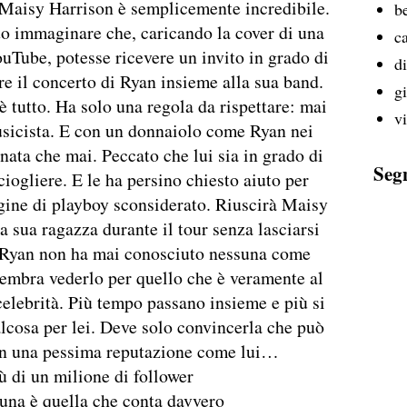
 Maisy Harrison è semplicemente incredibile.
b
o immaginare che, caricando la cover di una
ca
uTube, potesse ricevere un invito in grado di
d
ire il concerto di Ryan insieme alla sua band.
g
 tutto. Ha solo una regola da rispettare: mai
v
sicista. E con un donnaiolo come Ryan nei
nata che mai. Peccato che lui sia in grado di
Seg
ciogliere. E le ha persino chiesto aiuto per
agine di playboy sconsiderato. Riuscirà Maisy
la sua ragazza durante il tour senza lasciarsi
 Ryan non ha mai conosciuto nessuna come
sembra vederlo per quello che è veramente al
 celebrità. Più tempo passano insieme e più si
lcosa per lei. Deve solo convincerla che può
con una pessima reputazione come lui…
ù di un milione di follower
una è quella che conta davvero