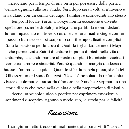
incrociano per il tempo di una birra per poi uscire dalla porta e
tornare ognuna sulla sua strada. Sera dopo sera i volti si ritrovano e
si salutano con un cenno del capo, familiari e sconosciuti allo stesso
tempo. Il locale Yururi a Tokyo non fa eccezione e diventa
spettatore paziente di Satoji e Mayo che partiti da mondi distanti –
lui un impacciato e introverso ex chef, lei una madre single con un
passato burrascoso – si scoprono con il tempo alleati e complici.
Sarà la passione per le uova di Oeuf, la figlia dodicenne di Mayo,
che permetterà a Satoji di entrare in punta di piedi nella vita di
entrambe, lasciando parlare al posto suo piatti buonissimi cucinati
con cura, amore e sincerità. Perché quando si mangia qualcosa di
buono, l’animo si acquieta. Quando si ha la pancia piena, si è felici.
Gli esseri umani sono fatti così. "Uova" è popolato da un’umanità
vivace e colorata, è una storia d’amore ma è anche e soprattutto una
storia di vita che trova nella cucina e nella preparazione di piatti e
ricette un veicolo unico e poetico per esprimere emozioni e
sentimenti e scoprire, ognuno a modo suo, la strada per la felicità.
Recensione:
Buon giorno lettori, eccomi finalmente qui a parlarvi di ''
Uova ''