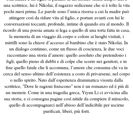
una scrittrice, lui è Nikolai, il ragazzo sedicenne che si è tolto la vita
pochi mesi prima. Le parole sono l’unica risorsa a cui la madre può
attingere così da ridare vita al figlio, e portare avanti con lui le
conversazioni toccanti, profonde, intime di quando era al mondo. Il
ricordo di una poesia amata si lega a quello di una torta fatta in casa,
la memoria di un viaggio dà corpo e colore ai luoghi visitati, i
mirtilli sono la chiave d’accesso al bambino che è stato Nikolai. In
un dialogo continuo, come un flusso di coscienza, le due voci
raccontano una storia d’amore: quello assoluto che pretendono i
figli, quello pieno di dubbi e di colpe che scorre nei genitori, e in
fine quello fatale che li accomuna, l’amore che consuma chi va in
cerca del senso ultimo dell’esistenza a costo di privarsene, nel corpo
o nello spirito. Nato dall’esperienza drammatica vissuta dalla
scrittrice, "Dove le ragioni finiscono" non è un romanzo ed è più di
un memoir. Come in una tragedia greca, Yiyun Li ci avvicina alla
sua storia, e ci consegna pagine così nitide da compiere il miracolo,
quello di accompagnarci nell’abisso dell’indicibile per uscirne
purificati, liberi, più forti.