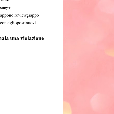
isney+
iappone reviewgiappo
iconsigliopostinuovi
nala una violazione