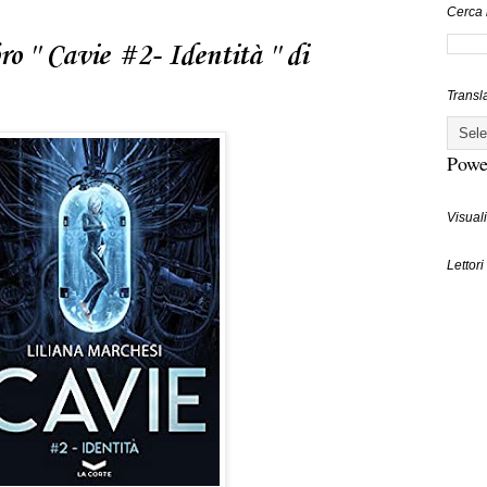
Cerca 
o '' Cavie #2- Identità '' di
Transl
Powe
Visuali
Lettori 