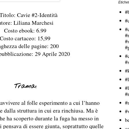
Etichet
#
tolo: Cavie #2-Identità
#
tore: Liliana Marchesi
#
Costo ebook: 6.99
#
Costo cartaceo: 15,99
#
ghezza delle pagine: 200
#
pubblicazione: 29 Aprile 2020
#
#
#
#l
Trama:
#
#
ravvivere al folle esperimento a cui l’hanno
#
e dalla struttura in cui era rinchiusa. Ma è
#
he ha scoperto durante la fuga ha messo in
b
i pensava di essere giunta, soprattutto quelle
ca