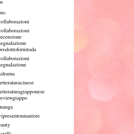
te
bio
collaborazioni
collaborazioni
recensione
segnalazione
prodottofornitoda
collaborazioni
segnalazione
kdrama
etteraturacinese
letteraturagiapponese
reviewgiappo
manga
vipresentounautore
eauty
stelli