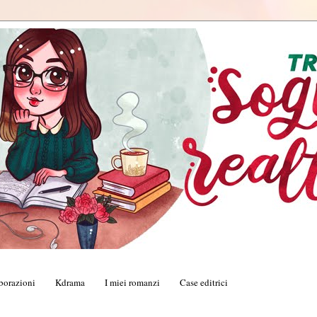
borazioni
Kdrama
I miei romanzi
Case editrici