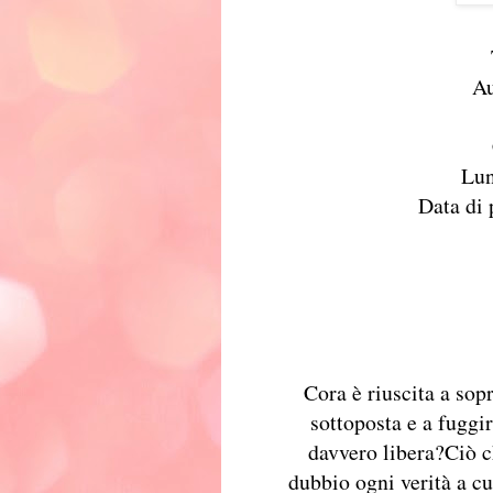
Ti
Au
Lun
Data di 
Cora è riuscita a sop
sottoposta e a fuggir
davvero libera?Ciò c
dubbio ogni verità a cu