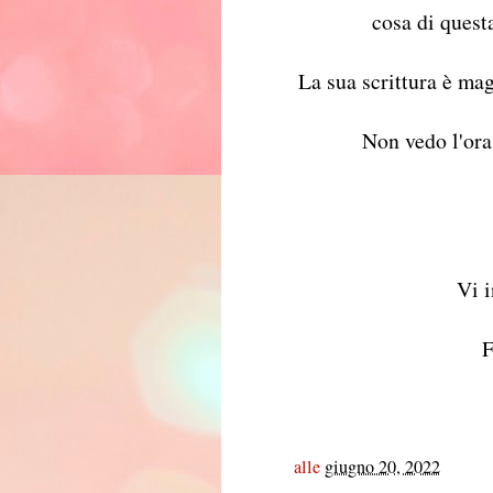
cosa di questa
La sua scrittura è mag
Non vedo l'ora 
Vi i
F
alle
giugno 20, 2022