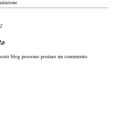
nalazione
:
to
uesto blog possono postare un commento.