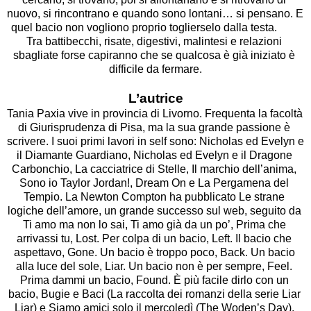
nuovo, si rincontrano e quando sono lontani… si pensano. E 
quel bacio non vogliono proprio toglierselo dalla testa.	

Tra battibecchi, risate, digestivi, malintesi e relazioni 
sbagliate forse capiranno che se qualcosa è già iniziato è 
difficile da fermare.

L’autrice
Tania Paxia vive in provincia di Livorno. Frequenta la facoltà 
di Giurisprudenza di Pisa, ma la sua grande passione è 
scrivere. I suoi primi lavori in self sono: Nicholas ed Evelyn e 
il Diamante Guardiano, Nicholas ed Evelyn e il Dragone 
Carbonchio, La cacciatrice di Stelle, Il marchio dell’anima, 
Sono io Taylor Jordan!, Dream On e La Pergamena del 
Tempio. La Newton Compton ha pubblicato Le strane 
logiche dell’amore, un grande successo sul web, seguito da 
Ti amo ma non lo sai, Ti amo già da un po’, Prima che 
arrivassi tu, Lost. Per colpa di un bacio, Left. Il bacio che 
aspettavo, Gone. Un bacio è troppo poco, Back. Un bacio 
alla luce del sole, Liar. Un bacio non è per sempre, Feel. 
Prima dammi un bacio, Found. È più facile dirlo con un 
bacio, Bugie e Baci (La raccolta dei romanzi della serie Liar 
Liar) e Siamo amici solo il mercoledì (The Woden’s Day). 