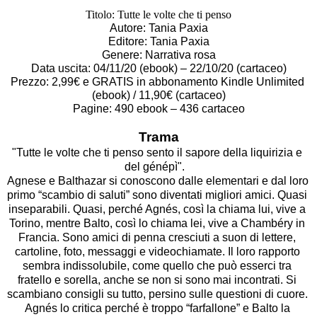
Titolo: Tutte le volte che ti penso
Autore: Tania Paxia
Editore: Tania Paxia
Genere: Narrativa rosa
Data uscita: 04/11/20 (ebook) – 22/10/20 (cartaceo)
Prezzo: 2,99€ e GRATIS in abbonamento Kindle Unlimited 
(ebook) / 11,90€ (cartaceo)
Pagine: 490 ebook – 436 cartaceo
Trama
"Tutte le volte che ti penso sento il sapore della liquirizia e 
del génépì".	

Agnese e Balthazar si conoscono dalle elementari e dal loro 
primo “scambio di saluti” sono diventati migliori amici. Quasi 
inseparabili. Quasi, perché Agnés, così la chiama lui, vive a 
Torino, mentre Balto, così lo chiama lei, vive a Chambéry in 
Francia. Sono amici di penna cresciuti a suon di lettere, 
cartoline, foto, messaggi e videochiamate. Il loro rapporto 
sembra indissolubile, come quello che può esserci tra 
fratello e sorella, anche se non si sono mai incontrati. Si 
scambiano consigli su tutto, persino sulle questioni di cuore. 
Agnés lo critica perché è troppo “farfallone” e Balto la 