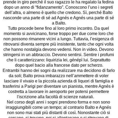
prende in giro perché il suo ragazzo le ha regalato la fedina 
dopo un anno di “fidanzamento”. Conoscono l’uno i segreti 
dell’altra, o almeno è quello che credono. Sì, perché Balto 
nasconde una parte di sé ad Agnés e Agnés una parte di sé 
a Balto.

Tutto procede bene fino al loro primo incontro. Da quel 
momento si avvicinano, forse troppo per due come loro che 
non possono rimanere vicini a lungo. Tuttavia, l’esigenza di 
ritrovarsi diventa sempre più insistente, tanto che ogni volta 
che hanno nostalgia devono vedersi. Non in video. Devono 
stringersi in un abbraccio. Devono sentirsi. Sentire i profumi 
che li caratterizzano: liquirizia lei, génépì lui. Soprattutto 
dopo quel bacio alla francese dato per scherzo.

Entrambi hanno dei sogni da realizzare ma decidono di farlo 
da soli; Balto prova imbarazzo nell’ammettere di voler 
lasciare il vivaio e la piccola azienda di liquori di famiglia e 
trasferirsi a Parigi per diventare un pianista, mentre Agnés è 
costretta a lavorare in aeroporto per potersi permettere 
l'iscrizione alla facoltà di scienze naturali.	

Nel corso degli anni i sogni prendono forma e non sono 
irraggiungibili come un tempo; al contrario Balto e Agnés 
non sono mai stati più distanti di così. Nonostante ciò si 
cercano, si trovano, poi si allontanano e si ritrovano di 