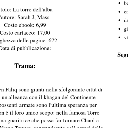
b
tolo: La torre dell'alba
ca
Autore: Sarah J, Mass
d
Costo ebook: 6,99
g
Costo cartaceo: 17,00
v
ghezza delle pagine: 672
Data di pubblicazione:
Seg
Trama:
 Faliq sono giunti nella sfolgorante città di
e un'alleanza con il khagan del Continente
possenti armate sono l'ultima speranza per
on è il loro unico scopo: nella famosa Torre
a guaritrice che possa far tornare Chaol a
ene Towers, sopravvissuta agli orrori delle