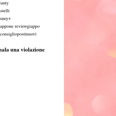
eauty
stelli
isney+
iappone reviewgiappo
iconsigliopostinuovi
nala una violazione