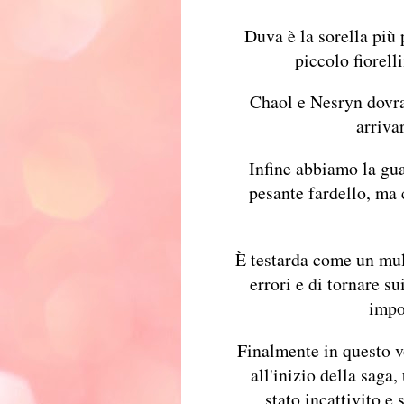
Duva è la sorella più 
piccolo fiorell
Chaol e Nesryn dovran
arriva
Infine abbiamo la gua
pesante fardello, ma 
È testarda come un mul
errori e di tornare s
impo
Finalmente in questo v
all'inizio della saga
stato incattivito e 