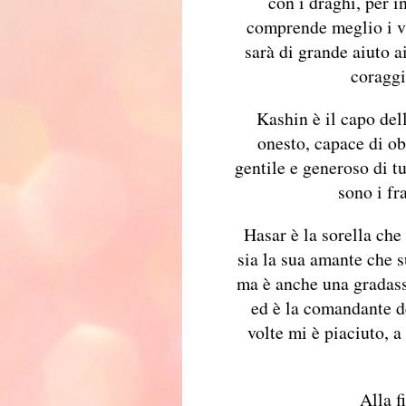
con i draghi, per in
comprende meglio i va
sarà di grande aiuto a
coraggi
Kashin è il capo dell
onesto, capace di obb
gentile e generoso di t
sono i fr
Hasar è la sorella ch
sia la sua amante che s
ma è anche una gradassa
ed è la comandante de
volte mi è piaciuto, a
Alla f