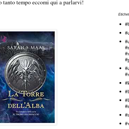
o tanto tempo eccomi qui a parlarvi!
Etichet
#
#
#
#
#
#
#
#
#
#l
#
#
#
#