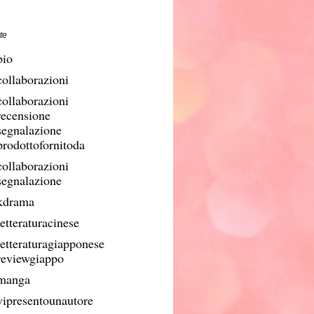
te
bio
collaborazioni
collaborazioni
recensione
segnalazione
prodottofornitoda
collaborazioni
segnalazione
kdrama
etteraturacinese
letteraturagiapponese
reviewgiappo
manga
vipresentounautore