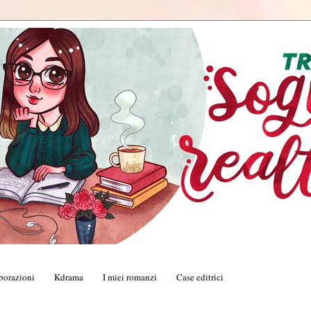
borazioni
Kdrama
I miei romanzi
Case editrici