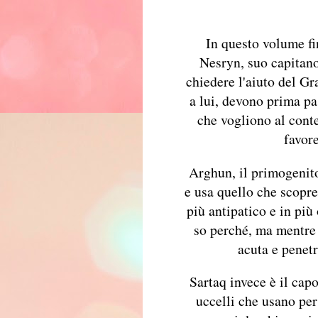
In questo volume fi
Nesryn, suo capitano
chiedere l'aiuto del Gr
a lui, devono prima pas
che vogliono al cont
favor
Arghun, il primogenito,
e usa quello che scopre
più antipatico e in pi
so perché, ma mentre
acuta e penet
Sartaq invece è il cap
uccelli che usano per