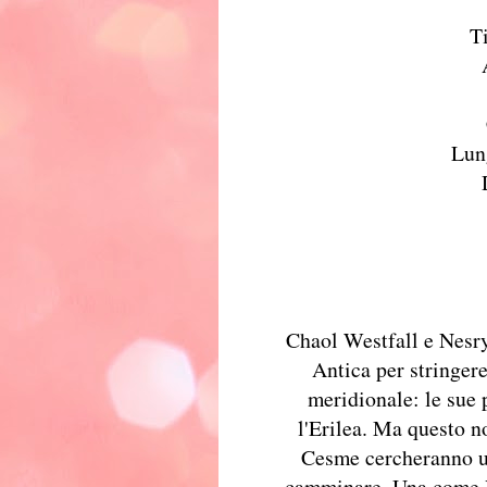
Ti
Lun
Chaol Westfall e Nesryn
Antica per stringer
meridionale: le sue 
l'Erilea. Ma questo n
Cesme cercheranno un
camminare. Una come Yr