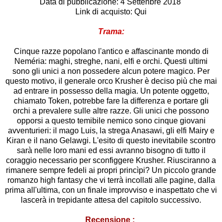
Data di pubblicazione: 4 Settenbre 2018
Link di acquisto:
Qui
Trama:
Cinque razze popolano l'antico e affascinante mondo di
Neméria: maghi, streghe, nani, elfi e orchi. Questi ultimi
sono gli unici a non possedere alcun potere magico. Per
questo motivo, il generale orco Krusher è deciso più che mai
ad entrare in possesso della magia. Un potente oggetto,
chiamato Token, potrebbe fare la differenza e portare gli
orchi a prevalere sulle altre razze. Gli unici che possono
opporsi a questo temibile nemico sono cinque giovani
avventurieri: il mago Luis, la strega Anasawi, gli elfi Mairy e
Kiran e il nano Gelawgi. L'esito di questo inevitabile scontro
sarà nelle loro mani ed essi avranno bisogno di tutto il
coraggio necessario per sconfiggere Krusher. Riusciranno a
rimanere sempre fedeli ai propri princìpi? Un piccolo grande
romanzo high fantasy che vi terrà incollati alle pagine, dalla
prima all'ultima, con un finale improvviso e inaspettato che vi
lascerà in trepidante attesa del capitolo successivo.
Recensione :