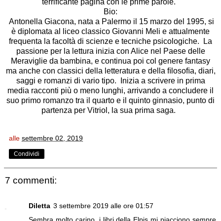
terriﬁcante pagina con le prime parole.
Bio:
Antonella Giacona, nata a Palermo il 15 marzo del 1995, si
è diplomata al liceo classico Giovanni Meli e attualmente
frequenta la facoltà di scienze e tecniche psicologiche. La
passione per la lettura inizia con Alice nel Paese delle
Meraviglie da bambina, e continua poi col genere fantasy
ma anche con classici della letteratura e della ﬁlosoﬁa, diari,
saggi e romanzi di vario tipo. Inizia a scrivere in prima
media racconti più o meno lunghi, arrivando a concludere il
suo primo romanzo tra il quarto e il quinto ginnasio, punto di
partenza per Vitriol, la sua prima saga.
alle
settembre 02, 2019
Condividi
7 commenti:
Diletta
3 settembre 2019 alle ore 01:57
Sembra molto carino, i libri della Elpis mi piacciono sempre