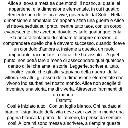
Alice si trova a metà tra due mondi: il nostro, al quale lei
appartiene, e la dimensione elementale, in cui i quattro
elementi sono delle forze vive, governate dal Sole. Nella
dimensione elementale c’è appena stata una guerra e Alice
si ritrova seduta sul prato, mentre tutto tace, con un corpo
evanescente che avrebbe dovuto evitarle qualunque ferita.
Sta ancora tentando di calmare le proprie emozioni, di
comprendere quello che è davvero successo, quando riceve
un ciondolo d’ambra e, insieme a questo, un ruolo
importante: raccontare la storia che ha vissuto. A quel
punto, non potrà fare a meno di assecondare quel qualcosa
dentro di lei che ama le storie. Leggerle, scriverle, tutto.
Inoltre, vuole che gli altri sappiano della guerra, della
vittoria. Gli altri: gli esseri della dimensione elementale che
vivono indisturbati nel nostro mondo. Alice non sceglie di
inventare una storia, ma di viverla. Attraverso frammenti di
un mondo.
Estratto:
Così è iniziato tutto. Con un foglio bianco. Chi ha dato al
bianco il signiﬁcato della vita deve aver avuto in mente una
pagina bianca: la prima. Io, almeno, la penso da sempre
così. Allora mi sono messa a scrivere, a riempire questa