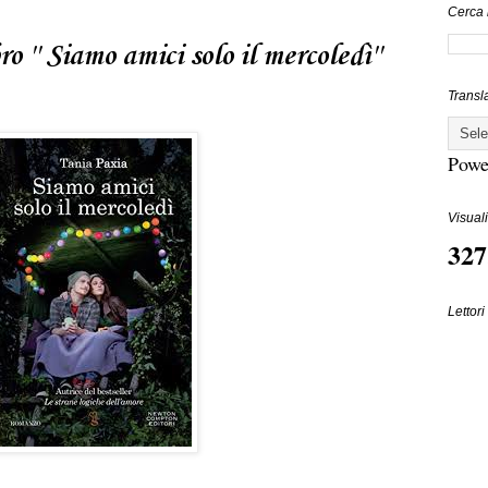
Cerca 
o '' Siamo amici solo il mercoledì''
Transl
Powe
Visuali
327
Lettori 