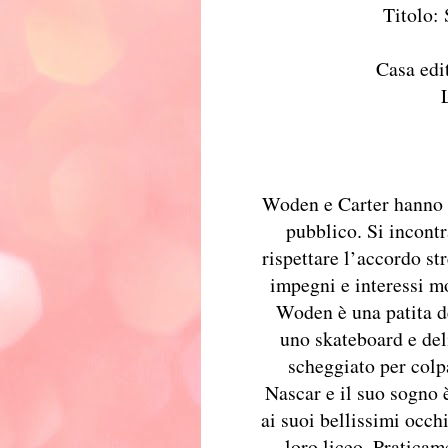
Titolo:
Casa edi
Woden e Carter hanno 
pubblico. Si incont
rispettare l’accordo s
impegni e interessi mo
Woden è una patita de
uno skateboard e del
scheggiato per colpa
Nascar e il suo sogno 
ai suoi bellissimi occh
loro liceo. Pratica