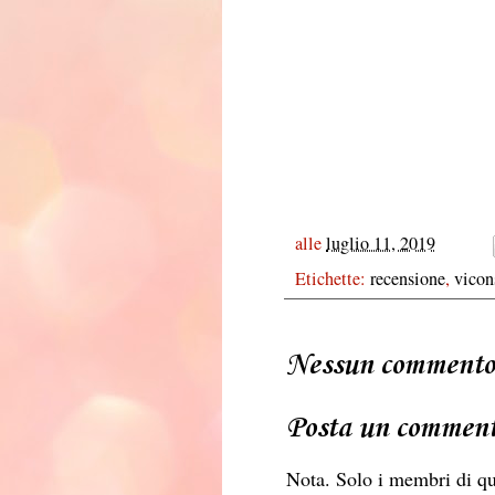
alle
luglio 11, 2019
Etichette:
recensione
,
vicon
Nessun commento
Posta un commen
Nota. Solo i membri di q