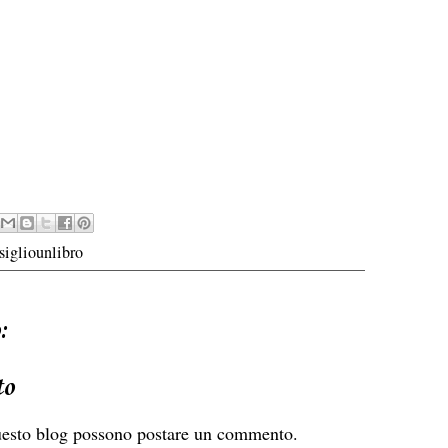
sigliounlibro
:
to
uesto blog possono postare un commento.