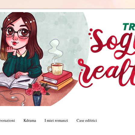
borazioni
Kdrama
I miei romanzi
Case editrici