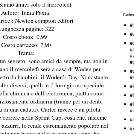
 Siamo amici solo il mercoledì
Autore: Tania Paxia
Etichet
trice : Newton compton editori
#
Lunghezza pagine: 322
#
Costo ebook: 0,99
#
Costo cartaceo: 7,90
#
Trama:
#
un segreto: sono amici da sempre, ma non in
#
rano il mercoledì sera a casa di Woden per
#
tretto da bambini: il Woden’s Day. Nonostante
#
lto diversi, quello è il loro giorno speciale.
#
lla chimica e dell’elettronica, piatta come
#l
iziosamente ordinaria (tranne per un dente
#
 di una caduta). Carter invece è un pilota
#
è correre nella Sprint Cup, cosa che, insieme
#
i azzurri, lo rende estremamente popolare nel
#
mente non hanno nulla in comune, sono due