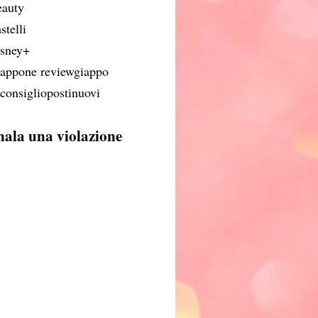
eauty
stelli
isney+
iappone reviewgiappo
iconsigliopostinuovi
nala una violazione