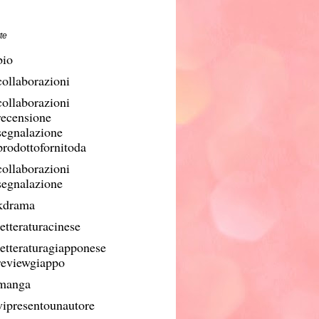
te
bio
collaborazioni
collaborazioni
recensione
segnalazione
prodottofornitoda
collaborazioni
segnalazione
kdrama
etteraturacinese
letteraturagiapponese
reviewgiappo
manga
vipresentounautore