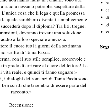
b
 a scuola nessuno potrebbe sospettare della
ca
. L’unica cosa che li lega è quella promessa
d
a la quale sarebbero diventati semplicemente
g
succederà dopo il diploma? Tra liti, tregue,
v
prensioni, dovranno trovare una soluzione.
addio alla loro speciale amicizia.
ere il cuore tutti i giorni della settimana
Seg
no scritto di Tania Paxia:
erma, con il suo stile semplice, scorrevole e
ce in grado di arrivare al cuore del lettore! Le
i vita reale, e quindi ti fanno sognare!»
i, i dialoghi dei romanzi di Tania Paxia sono
 ben scritti che ti sembra di essere parte del
racconto.»
Recensione: