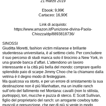
21 marzo 2019
Ebook: 9,99€
Cartaceo: 16,90€
Link di acquisto:
https://www.amazon.it/Punizione-divina-Paola-
Chiozza/dp/8893818736/
SINOSSI
Giuditta Moretti, fashion victim milanese e brillante
studentessa universitaria, è al settimo cielo. Per concludere
il suo percorso di studi manca solo il tirocinio a New York, in
una grande banca d’affari. L’attendono un lavoro
interessante e la città più bella del mondo: comprare quello
splendido paio di scarpe Jimmy Choo che la chiamano dalla
vetrina è il degno modo di festeggiare.
Ma qualcosa va storto, e per un errore di smistamento la sua
destinazione non è più Manhattan, ma un inutile ranch
sull’orlo del fallimento nel Montana: cavalli (non lo stilista,
purtroppo), tori, mucche e puzza di sterco. E Scott Sullivan,
figlio del proprietario del ranch: un arrogante cowboy tutto
muscoli e presunzione, che per di più si veste in modo